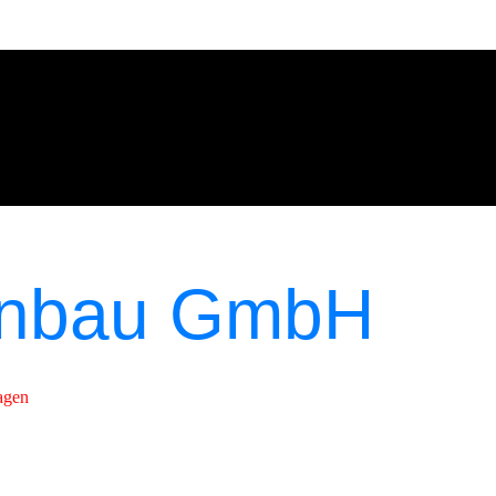
enbau GmbH
agen